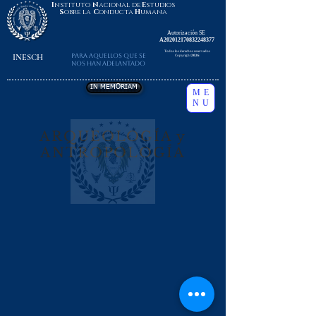
I
nstituto
N
acional de
E
studios
S
obre la
C
onducta
H
umana
Autorización SE
A202012170832248377
Todos los derechos reservados
INESCH
Para aquellos que se
Copyright
2026
nos han adelantado
IN MEMORIAM
ME
NU
ARQUEOLOGÍA y
ANTROPOLOGÍA