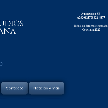
Autorización SE
A202012170832248377
udios
Todos los derechos reservado
ana
Copyright
2026
o
Contacto
Noticias y más