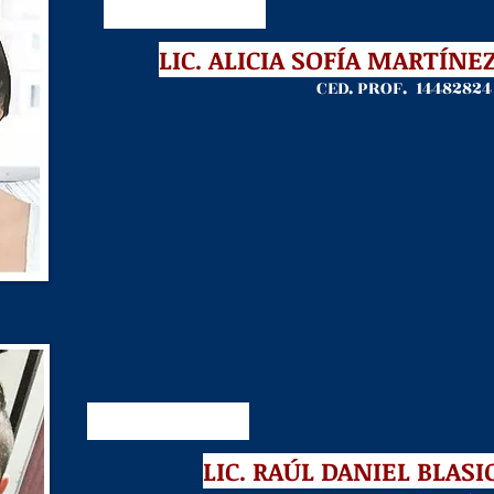
LIC.
ALICIA SOFÍA MARTÍNE
CED. PROF. 14482824
LIC.
RAÚL DANIEL BLASI