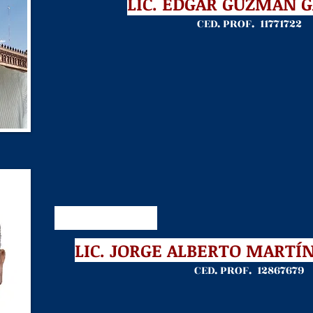
LIC. EDGAR GUZMÁN 
CED. PROF. 11771722
LIC. JORGE ALBERTO MARTÍ
CED. PROF. 12867679