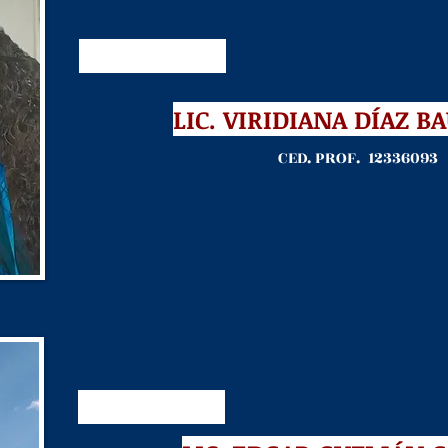
LIC. VIRIDIANA DÍAZ B
CED. PROF. 12336093