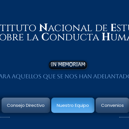
stituto
N
acional de
E
st
obre la
C
onducta
H
um
IN MEMORIAM
ara aquellos que se nos han adelantad
Consejo Directivo
Nuestro Equipo
Convenios