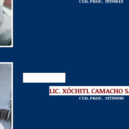
CED. PROF. 9709845
LIC. XÓCHITL CAMACHO 
CED. PROF. 13799196