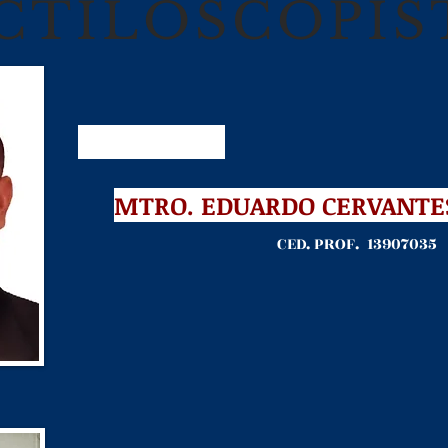
CTILOSCOPIS
MTRO. EDUARDO CERVANTE
CED. PROF. 13907035