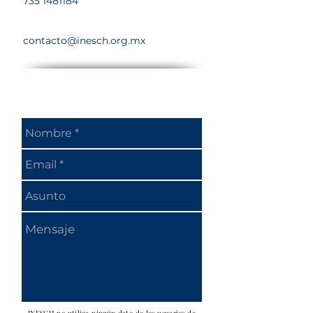
735 1481184
contacto@inesch.org.mx
Envianos tus Consultas y Comentarios