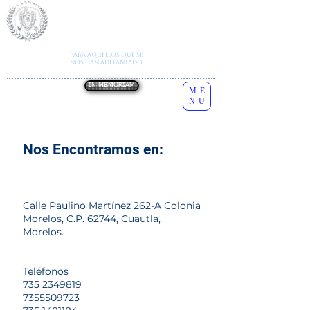
I
nstituto
N
acional de
E
studios
S
obre la
C
onducta
H
umana
Autorización SE
A202012170832248377
Todos los derechos reservados
INESCH
Para aquellos que se
Copyright
2026
nos han adelantado
IN MEMORIAM
ME
NU
Nos Encontramos en:
Calle Paulino Martínez 262-A Colonia
Morelos, C.P. 62744, Cuautla,
Morelos.
Teléfonos
735 2349819
7355509723