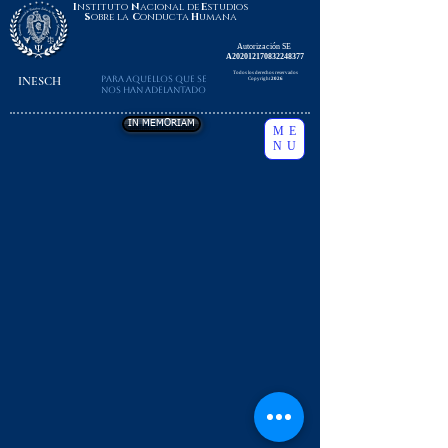
I
nstituto
N
acional de
E
studios
S
obre la
C
onducta
H
umana
Autorización SE
A202012170832248377
Todos los derechos reservados
INESCH
Para aquellos que se
Copyright
2026
nos han adelantado
IN MEMORIAM
ME
NU