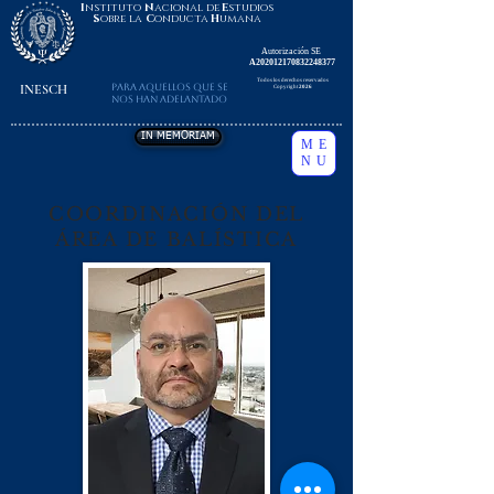
I
nstituto
N
acional de
E
studios
S
obre la
C
onducta
H
umana
Autorización SE
A202012170832248377
Todos los derechos reservados
INESCH
Para aquellos que se
Copyright
2026
nos han adelantado
IN MEMORIAM
ME
NU
COORDINACIÓN DEL
ÁREA DE BALÍSTICA