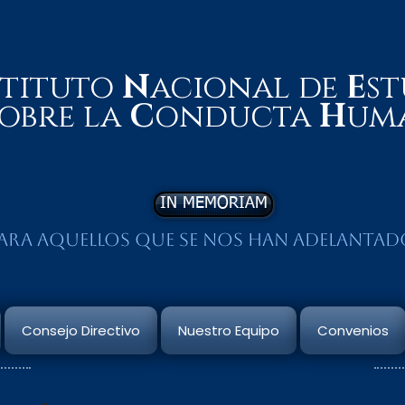
stituto
N
acional de
E
st
obre la
C
onducta
H
um
IN MEMORIAM
ara aquellos que se nos han adelantad
Consejo Directivo
Nuestro Equipo
Convenios