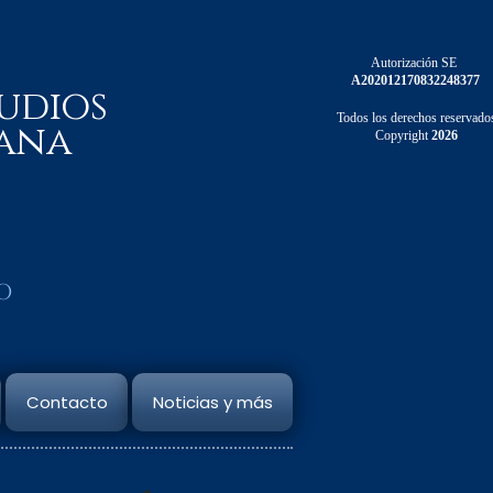
Autorización SE
A202012170832248377
udios
Todos los derechos reservado
ana
Copyright
2026
o
Contacto
Noticias y más