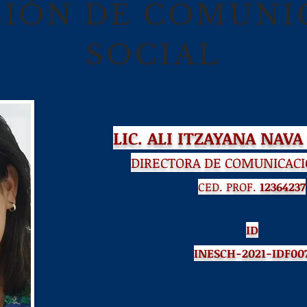
CIÓN DE COMUNI
SOCIAL
LIC. ALI ITZAYANA NA
DIRECTORA DE COMUNICACI
CED. PROF.
12364237
ID
INESCH-2021-IDF00