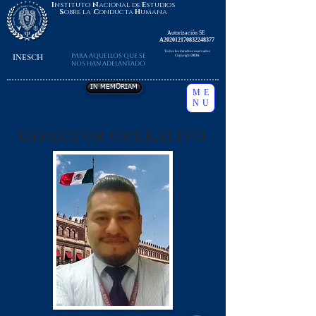
I
nstituto
N
acional de
E
studios
S
obre la
C
onducta
H
umana
Autorización SE
A202012170832248377
Todos los derechos reservados
INESCH
Para aquellos que se
Copyright
2026
nos han adelantado
IN MEMORIAM
ME
NU
DIRECTOR OPERATIVO