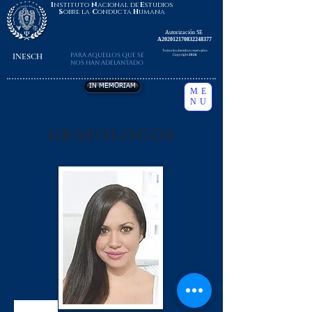
I
nstituto
N
acional de
E
studios
S
obre la
C
onducta
H
umana
Autorización SE
A202012170832248377
Todos los derechos reservados
INESCH
Para aquellos que se
Copyright
2026
nos han adelantado
IN MEMORIAM
ME
NU
GRAFÓLOGOS