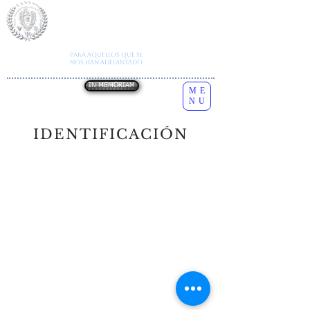
I
nstituto
N
acional de
E
studios
S
obre la
C
onducta
H
umana
Autorización SE
A202012170832248377
Todos los derechos reservados
INESCH
Para aquellos que se
Copyright
2026
nos han adelantado
IN MEMORIAM
ME
NU
IDENTIFICACIÓN