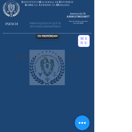
I
nstituto
N
acional de
E
studios
S
obre la
C
onducta
H
umana
Autorización SE
A202012170832248377
Todos los derechos reservados
INESCH
Para aquellos que se
Copyright
2026
nos han adelantado
IN MEMORIAM
ME
NU
P E D A G O G Í A