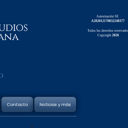
Autorización SE
A202012170832248377
udios
Todos los derechos reservado
ana
Copyright
2026
o
Contacto
Noticias y más