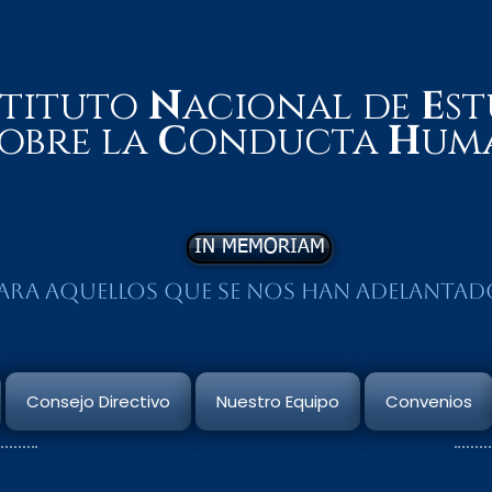
stituto
N
acional de
E
st
obre la
C
onducta
H
um
IN MEMORIAM
ara aquellos que se nos han adelantad
Consejo Directivo
Nuestro Equipo
Convenios