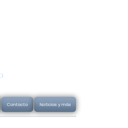
Autorización SE
A202012170832248377
udios
Todos los derechos reservado
ana
Copyright
2026
o
Contacto
Noticias y más