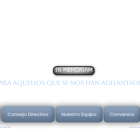
stituto
N
acional de
E
st
obre la
C
onducta
H
um
IN MEMORIAM
ara aquellos que se nos han adelantad
Consejo Directivo
Nuestro Equipo
Convenios