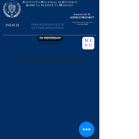
I
nstituto
N
acional de
E
studios
S
obre la
C
onducta
H
umana
Autorización SE
A202012170832248377
Todos los derechos reservados
INESCH
Para aquellos que se
Copyright
2026
nos han adelantado
IN MEMORIAM
ME
NU
TRABAJO SOCIAL